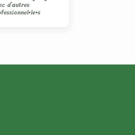
ec d'autres
ofessionnel•le•s