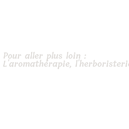
Pour aller plus loin :
L'aromathérapie, l'herboristeri
En 2017, souhaitant approfondir ma connaissance des plantes et de l
soigner, je me lance dans une formation certifiante en aromathérapie
Terminée en juin 2018, elle m’a apporté les connaissances nécessaire
nature et l’utilisation des huiles essentielles.
Je me suis également formée en phytothérapie grâce à divers stages e
du temps. J’achèverai en 2026 un cursus de 3 ans d’apprentissage en 