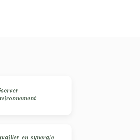
éserver
environnement
availler en synergie