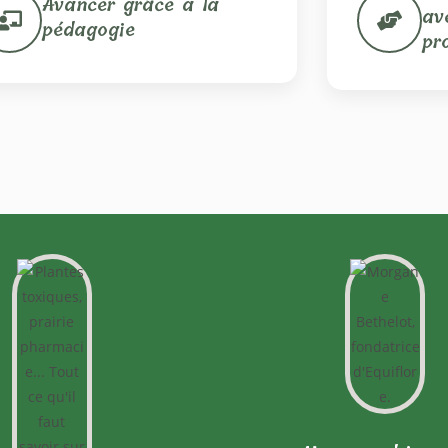
Avancer grâce à la
av
pédagogie
pr